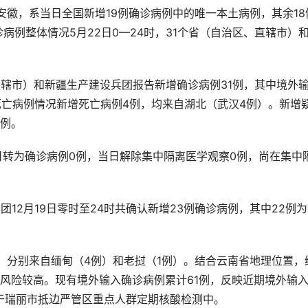
在安徽，系当日全国新增19例确诊病例中的唯一本土病例，其余18
病例整体情况5月22日0—24时，31个省（自治区、直辖市）
直辖市）和新疆生产建设兵团报告新增确诊病例31例，其中境外
死亡病例情况新增死亡病例4例，均来自湖北（武汉4例）。新增
病例。
当日转为确诊病例0例，当日解除集中隔离医学观察0例，尚在集中
12月19日零时至24时共确认新增23例确诊病例，其中22例
，分别来自缅甸（4例）和老挝（1例）。结合云南省地理位置，
风险较高。现有境外输入确诊病例累计61例，反映近期境外输
于瑞丽市抵边严管区重点人群定期核酸检测中。