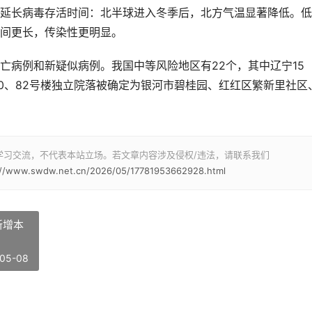
延长病毒存活时间：北半球进入冬季后，北方气温显著降低。低
间更长，传染性更明显。
亡病例和新疑似病例。我国中等风险地区有22个，其中辽宁15
0、82号楼独立院落被确定为银河市碧桂园、红红区繁新里社区
学习交流，不代表本站立场。若文章内容涉及侵权/违法，请联系我们
://www.swdw.net.cn/2026/05/17781953662928.html
新增本
05-08