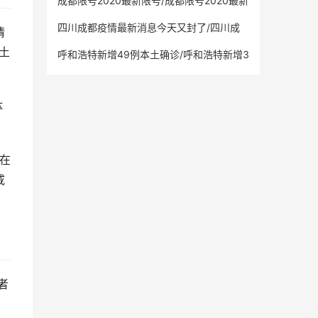
成都限号2020最新限号/成都限号2020最新
限号12月几点到几点
四川成都疫情最新消息今天又封了/四川成
情
都疫情最新进展
土
呼和浩特新增49例本土确诊/呼和浩特新增3
例
体
均在
咸
者