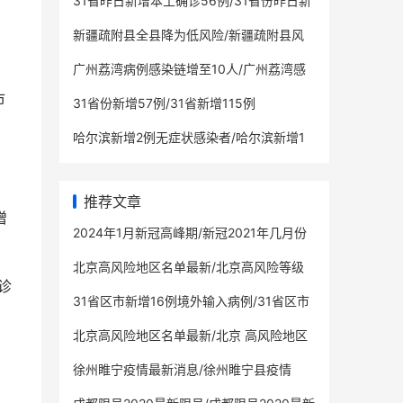
31省昨日新增本土确诊56例/31省份昨日新
增7例确诊
新疆疏附县全县降为低风险/新疆疏附县风
险等级
广州荔湾病例感染链增至10人/广州荔湾感
染者轨迹
市
31省份新增57例/31省新增115例
哈尔滨新增2例无症状感染者/哈尔滨新增1
例本地无症状
推荐文章
增
2024年1月新冠高峰期/新冠2021年几月份
能结束
北京高风险地区名单最新/北京高风险等级
诊
31省区市新增16例境外输入病例/31省区市
新增境外输入确诊36例
北京高风险地区名单最新/北京 高风险地区
名单
徐州睢宁疫情最新消息/徐州睢宁县疫情