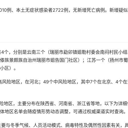
2010例、本土无症状感染者2722例，无新增死亡病例。新增疑
有4个，分别是云南三个（瑞丽市勐卯镇姐勒村委会南闷村民小组
傣族景颇族自治州瑞丽市姐告国门社区）；江苏一个（扬州市蜀
小区）。
高风险地区，在河北；49个中风险地区，其中7个在北京、4个在
风险地区，主要分布在陕西省、河南省、浙江省等地，以下为详细
体地区名单会随疫情形势动态调整，可通过权威渠道实时查询。
主要与冬季气候、人员活动模式、病毒特性及偶然性因素有关，