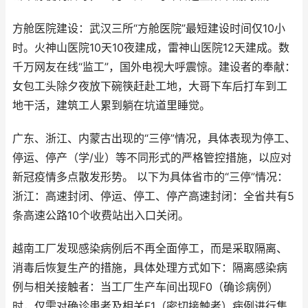
方舱医院建设：武汉三所“方舱医院”最短建设时间仅10小
时。火神山医院10天10夜建成，雷神山医院12天建成。数
千万网友在线“监工”，国外电视大呼震惊。建设者的奉献：
女包工头除夕夜放下碗筷赶赴工地，大哥下车后打车到工
地干活，建筑工人累到躺在坑道里睡觉。
广东、浙江、内蒙古出现的“三停”情况，具体表现为停工、
停运、停产（学/业）等不同形式的严格管控措施，以应对
新冠疫情多点散发形势。 以下为具体省市的“三停”情况：
浙江：高速封闭、停运、停工、停产高速封闭：全省共有5
条高速公路10个收费站出入口关闭。
越南工厂发现感染病例后不再全面停工，而是采取隔离、
消毒后恢复生产的措施，具体处理方式如下：隔离感染病
例与相关接触者：当工厂生产车间出现F0（确诊病例）
时，仅需对确诊患者及相关F1（密切接触者）病例进行集