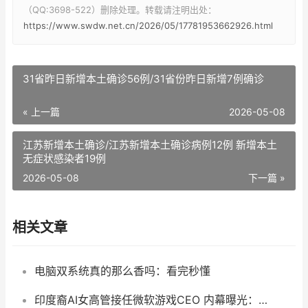
（QQ:3698-522）删除处理。转载请注明出处：
https://www.swdw.net.cn/2026/05/17781953662926.html
31省昨日新增本土确诊56例/31省份昨日新增7例确诊
« 上一篇
2026-05-08
江苏新增本土确诊/江苏新增本土确诊病例12例 新增本土
无症状感染者19例
2026-05-08
下一篇 »
相关文章
电脑双系统真的那么香吗：看完秒懂
印度裔AI女高管接任微软游戏CEO 内幕曝光：前任业绩太差不能忍