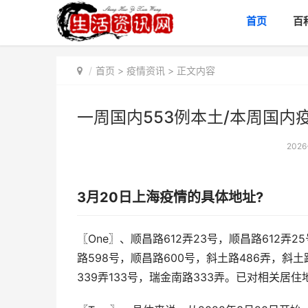
首页
百
首页
>
疫情资讯
> 正文内容
一周国内553例本土/本周国内
2026
3月20日上海疫情的具体地址?
〖One〗、顺昌路612弄23号，顺昌路612弄2
路598号，顺昌路600号，斜土路486弄，斜土
339弄133号，瑞金南路333弄。已对相关居