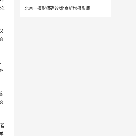
进京返京规定
52
北京一摄影师确诊/北京新增摄影师
汉
8
例、
鸡
感
8
染者
学