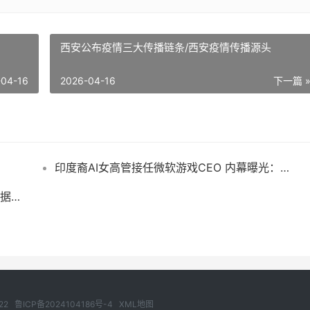
西安公布疫情三大传播链条/西安疫情传播源头
-04-16
2026-04-16
下一篇 
印度裔AI女高管接任微软游戏CEO 内幕曝光：前任业绩太差不能忍
美国施压！要求韩国放行谷歌高精度地图数据出口
-522
鲁ICP备2024104186号-4
XML地图