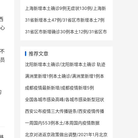
上海新增本土确诊9例无症状130例/上海新
增5本地确诊
西
31省新增本土47例/31省区市新增本土7例
心
31省区市新增确诊30例本土12例/31省区市
新增确诊14例 其中本土9例
，不
推荐文章
员
沈阳新增本土确诊/沈阳新增本土确诊 轨迹
满洲里新增1例本土确诊/满洲里新增1例本
土疑似病例
成都疫情最新新增/成都疫情新增5例
的
全国各城市感染高峰/各城市感染新型冠状
病毒人数
西安公布疫情三大传播链条/西安疫情传播
源头
一周国内553例本土/本周国内疫情数据
北京对进返京政策做出调整/2021年1月北京
韩