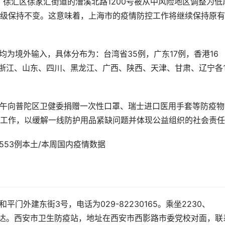
始，徐汇区徐家汇街道的漕溪北路1200号被从中风险地区调整为低
级保持不变。这意味着，上海市的疫情防控工作将继续保持原有
例：均为境外输入，具体分布为：台湾省35例，广东17例，香港16
；浙江、山东、四川、黑龙江、广西、陕西、天津、甘肃、辽宁各
日下午向普陀区卫健委捐赠一次性口罩、瑞士进口医用手套等防疫物
工作，以缓解一线防护用品紧缺问题并体现公益组织的社会责任
门外建东街3号，电话为029-82230165。乘坐2230、
即可到达。西安市卫生防疫站，地址在西安市西影路市委党校对面，联