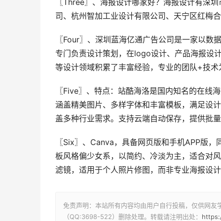
〖Three〗、海报设计哪家好？海报设计有
司、杭州智加工业设计有限公司、天宁区红梅合
〖Four〗、深圳蓝海亿通广告公司是一家以
专门负责设计策划，在logo设计、产品海报设
等设计领域积累了丰富经验，专业的团队+技术
〖Five〗、特点：站酷海洛是国内知名的在
涵盖精美图片、多样字体和丰富模板，满足设计
盖多种行业需求。支持云端自动保存，提供批量
〖Six〗、Canva，具备网页版和手机AP
板风格偏少女系，以简约、冷淡为主，适合对风
滤镜，适用于个人照片修图，而非专业海报设计
免责声明：本站所有内容均由用户自行投稿，仅供网友
（QQ:3698-522）删除处理。转载请注明出处：
https