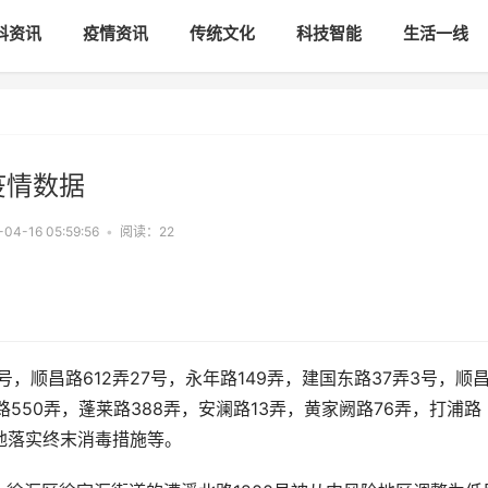
科资讯
疫情资讯
传统文化
科技智能
生活一线
疫情数据
-04-16 05:59:56
•
阅读：
22
5号，顺昌路612弄27号，永年路149弄，建国东路37弄3号，顺
路550弄，蓬莱路388弄，安澜路13弄，黄家阙路76弄，打浦路
住地落实终末消毒措施等。