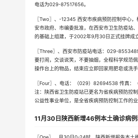
电话为029-87517656。
〖Two〗、-12345 西安市疾病预防控制
安市政府、市编委批准，在西安市卫生防疫站、
的基础上组建，于2002年9月30日正式挂牌成立
〖Three〗、西安市防疫站电话：029-85
要打闹，交谈说笑，不要抽烟，全程科学规范佩
操作台上的物品，结束应立即回家用肥皂或洗手
〖Four〗、电话：（029）82694538 传真：（
注：陕西省卫生防疫站已更名为省疾病预防控制
公益性事业单位，是全省疾病预防控制工作的业
11月30日陕西新增46例本土确诊病
〖One〗、月30日0-24时，陕西新增报告本