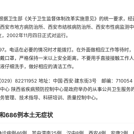
中心，根据卫生部《关于卫生监督体制改革实施意见》的统一要求，经
西安市地方病防治所、西安市结核病防治所、西安市性病监测中
，2002年11月四日正式对运行。
534897。电话在必要的情况时才能拨打。在外面做相应工作等待时
戴口罩，严格保持一米以上安全距离，不要用手直接接触工作人
液仔细洗手，做好相应的清洁工作。
029）82211952 地址：中国·西安·建东街3号 邮编：710054
中心 陕西省疾病预防控制中心是政府举办的从事公共卫生服务
务管理、技术指导、科研培训、质量控制中心。
例和686例本土无症状
土确诊病例46例，其中渭南25例、汉中8例、西安4例、安康2例、