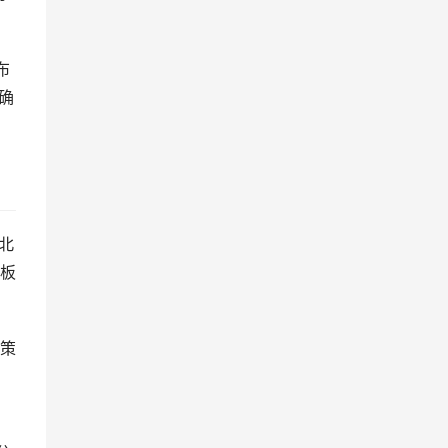
布
确
北
板
牌策