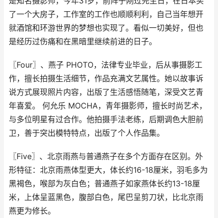
是知名摄影师，今年31岁，前阵子刚过完生日，在日本买
了一个大房子，工作室的工作也顺顺利利，自己当年想开
就酒馆和环游世界的梦想也实现了。看似一切美好，但也
是经历过伤痛和在黑暗里继续前进的日子。
〖Four〗、燕子 PHOTO，法律专业毕业，后从事摄影工
作，擅长拍摄生活细节，作品充满文艺属性。她以故事诉
说方式展现照片内容，出版了生活感悟随笔，深受文艺青
年喜爱。 何允乐 MOCHA，青年摄影师，擅长时尚艺术，
与多位明星有过合作。他拍摄手法老练，后期调色大胆前
卫，善于突出模特特点，出版了个人作品集。
〖Five〗、北京雨燕与普通燕子在多个方面存在区别。外
形特征：北京雨燕体型更大，体长约16-18厘米，羽毛多为
黑褐色，喉部为灰白色；普通燕子如家燕体长约13-18厘
米，上体呈蓝黑色，腹部白色，尾巴呈剪刀状，比北京雨
燕更为修长。