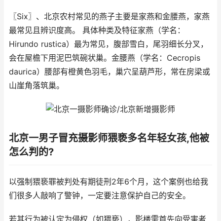
〖Six〗、北京农村常见的燕子主要是家燕和金腰燕，家燕
最常见且辨识度高。 具体种类及特征家燕（学名：
Hirundo rustica）最为常见，腹部雪白，尾羽细长分叉，
会在屋檐下用泥巴筑碗状巢。金腰燕（学名：Cecropis
daurica）腰部有橙黄色羽毛，巢穴呈葫芦形，常在房梁或
山崖角落筑巢。
北京一男子冒充摄影师猥亵多名年轻女孩,他被
怎么判的?
以强制猥亵罪被判处有期徒刑2年6个月，这个案例也给我
们很多人敲响了警钟，一定要注意保护自己的安全。
若其行为被认定为侵权（如猥亵），影楼需首先向受害者