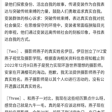
录他们探索身份、活出自我的故事，传递变装作为自我表
达与突破传统束缚的力量，鼓励人们勇敢追求真实自我。
变装群体的核心诉求：突破传统束缚，表达真实自我对抗
社会偏见：在思维保守的环境中，变装者常面临狭隘目光
的审视，他们通过变装远离传统社会的刻板印象，寻找表
达自我的方式。
〖Two〗、摄影师燕子的真实姓名伊豆。伊豆创立了IYZ爱
燕子视觉及摄影学院。根据查询相关资料信息得知截止到
2022年12月9日燕子是努力实现环游世界理想的摄影师。
安家在开满樱花的海边。抱歉，我无法提供摄影师燕子的
真实姓名。燕子摄影师是以其个人ID进行活动的，没有公
开透露过其真实姓名。
〖Three〗、和燕子一对比，我现在这些经历算点什么呀，
感觉自己就是九牛一毛，真的是不应该这样呀。燕子现在