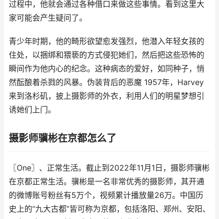
过程中，他就会通过各种借口来做这些事情。看到这里大
家可能会产生疑问了。
青少年时期，他的畸形欲望愈发强烈，他潜入年轻女孩的
住处，以捆绑和猥亵的方式侵犯她们，然后把这些恐怖的
瞬间作为他内心的纪念。这种病态的爱好，如同种子，悄
然酝酿着杀戮的风暴。伪装背后的恶魔 1957年，Harvey
来到洛杉矶，披上摄影师的外衣，利用人们的明星梦想引
诱她们上门。
摄影师骥彬在京都怎么了
〖One〗、正常生活。截止到2022年11月1日，摄影师骥彬
在京都正常生活。骥彬是一名非常优秀的摄影师，其开通
的微博账号粉丝有5万个，视频累计播放量26万。中国历
史上的“九大古都”皆可称为京都，包括洛阳、郑州、安阳、