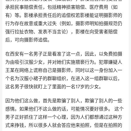
承担民事赔偿责任，包括精神损害赔偿、医疗费用（如
有）等。影楼承担责任后的追偿权若影楼能证明摄影师的
行为存在故意或重大过失（例如，摄影师明知拍摄规范仍
强行拉扯衣物、发表不当言论），影楼在向受害者赔偿
后，可向摄影师追偿。
在西安有一名男子正是看准了这一点，因此，以免费拍摄
为由吸引汉服少女，并对她们实施猥亵行为。犯罪嫌疑人
王某在网络上谎称自己是摄影师，同时以这一身份加入一
个名为汉服小裙子的群聊组织，在进入这一组群聊以后，
这名男子很快就盯上了里面的一名17岁的少女。
因为他们这么做，首先是欺骗了别人，欺骗了别人的一些
感情。如果他们不这么做的话，可能情况要好很多。 这个
男子正好抓住了这样一个心理，因为人们都想通过这种方
式来挣钱，所以很多人就会答应他来拍照，但是在拍照的